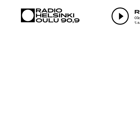
AJANKOHTAI
R
O
t
OHJELMAT
TEKIJÄT
ON-DEMAND
PODCAST
MAINOSTA