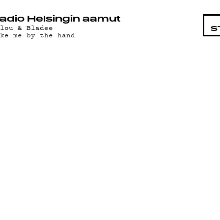
STA
adio Helsingin aamut
klou & Bladee
S
ake me by the hand