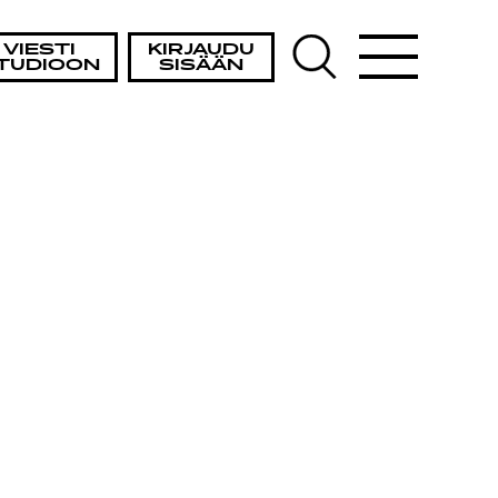
VIESTI
KIRJAUDU
TUDIOON
SISÄÄN