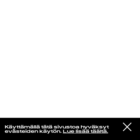
KIRJAUDU SISÄÄN
Radio Helsingin aamut
VIESTI
The Durutti Column
Käyttämällä tätä sivustoa hyväksyt
STUDIOON
Time Present and Time Past
evästeiden käytön.
Lue lisää täältä.