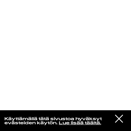
KIRJAUDU SISÄÄN
VIESTI
Jotain lainattua
Käyttämällä tätä sivustoa hyväksyt
STUDIOON
evästeiden käytön.
Lue lisää täältä.