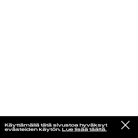
KIRJAUDU SISÄÄN
Radio Helsingin aamut
VIESTI
Elliott Smith
Käyttämällä tätä sivustoa hyväksyt
STUDIOON
Happiness [Single Version]
evästeiden käytön.
Lue lisää täältä.