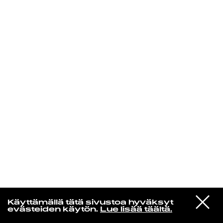
KIRJAUDU SISÄÄN
Niklas Aaltio
VIESTI
Wednesday
Käyttämällä tätä sivustoa hyväksyt
STUDIOON
Pick Up That Knife
evästeiden käytön.
Lue lisää täältä.