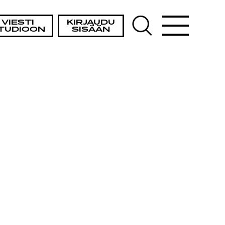
VIESTI
KIRJAUDU
TUDIOON
SISÄÄN