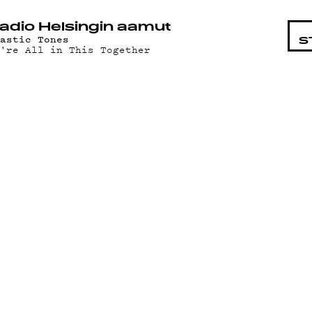
STA
adio Helsingin aamut
lastic Tones
S
e're All in This Together