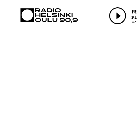
AJANKOHTAI
R
P
W
OHJELMAT
TEKIJÄT
ON-DEMAND
PODCAST
MAINOSTA