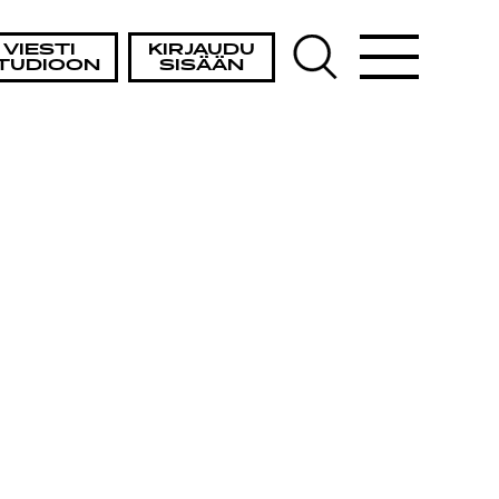
VIESTI
KIRJAUDU
TUDIOON
SISÄÄN