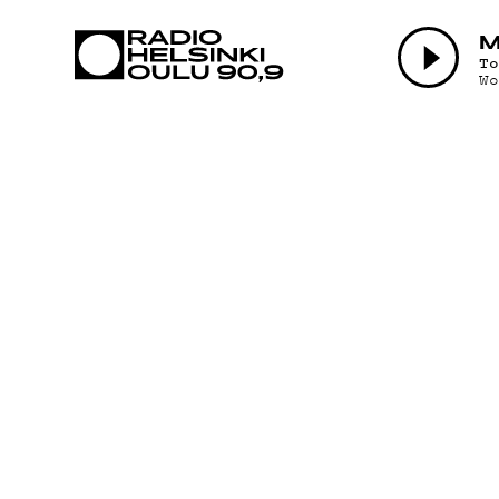
AJANKOHTAI
T
W
OHJELMAT
TEKIJÄT
ON-DEMAND
PODCAST
MAINOSTA