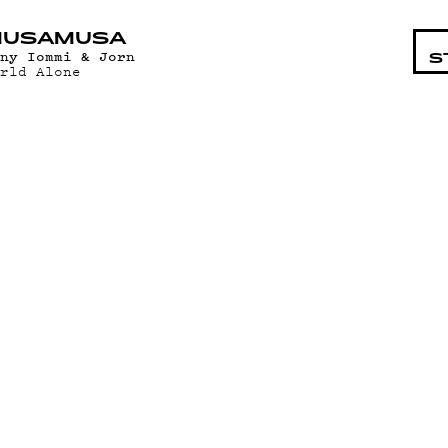
STA
MUSAMUSA
ony Iommi & Jorn
S
orld Alone