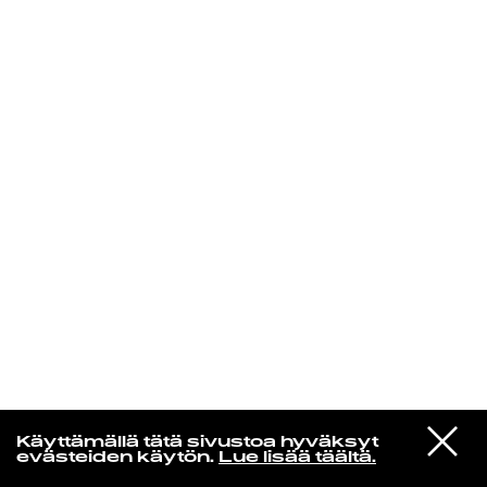
KIRJAUDU SISÄÄN
In un altro mondo
VIESTI
Everything But the Girl
Käyttämällä tätä sivustoa hyväksyt
STUDIOON
We Walk The Same Line
evästeiden käytön.
Lue lisää täältä.