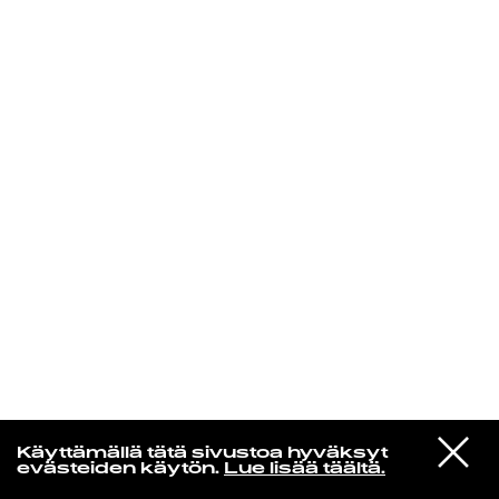
KIRJAUDU SISÄÄN
Yö­mu­siik­kia
VIESTI
Melenas
Käyttämällä tätä sivustoa hyväksyt
STUDIOON
Bang
evästeiden käytön.
Lue lisää täältä.