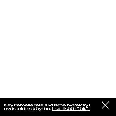
KIRJAUDU SISÄÄN
Yö­mu­siik­kia
VIESTI
Yukihiro Takahashi
Käyttämällä tätä sivustoa hyväksyt
STUDIOON
Elastic Dummy
evästeiden käytön.
Lue lisää täältä.