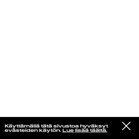
KIRJAUDU SISÄÄN
Radio Helsingin aamut
VIESTI
Elliott Smith
Käyttämällä tätä sivustoa hyväksyt
STUDIOON
Happiness [Single Version]
evästeiden käytön.
Lue lisää täältä.