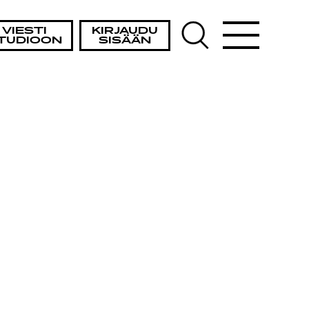
VIESTI
KIRJAUDU
TUDIOON
SISÄÄN