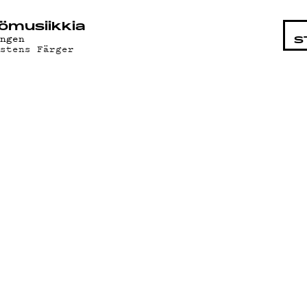
STA
ö­mu­siik­kia
ungen
S
östens Färger