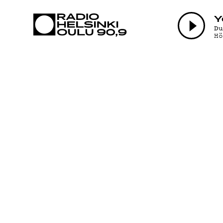
AJANKOHTAI
Y
D
H
OHJELMAT
TEKIJÄT
ON-DEMAND
PODCAST
MAINOSTA