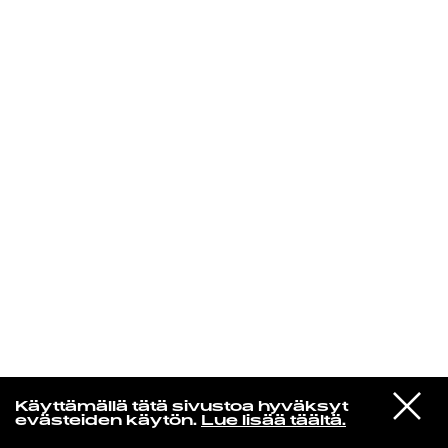
KIRJAUDU SISÄÄN
VIESTI
Norpan maailma
Käyttämällä tätä sivustoa hyväksyt
STUDIOON
evästeiden käytön.
Lue lisää täältä.