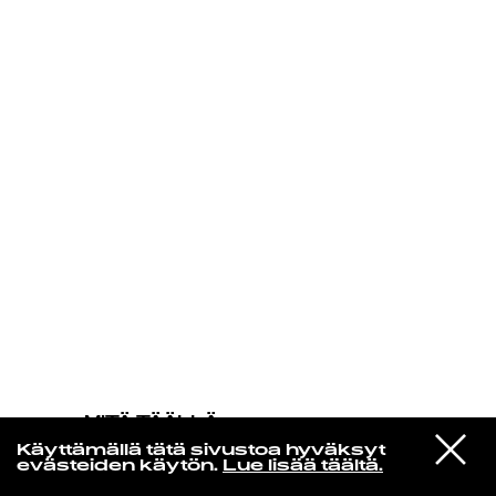
KIRJAUDU SISÄÄN
MITÄ TÄÄLLÄ
TAPAHTUU
VIESTI
Action Bronson
Käyttämällä tätä sivustoa hyväksyt
STUDIOON
OLYMPIC VINCE CARTER
evästeiden käytön.
Lue lisää täältä.