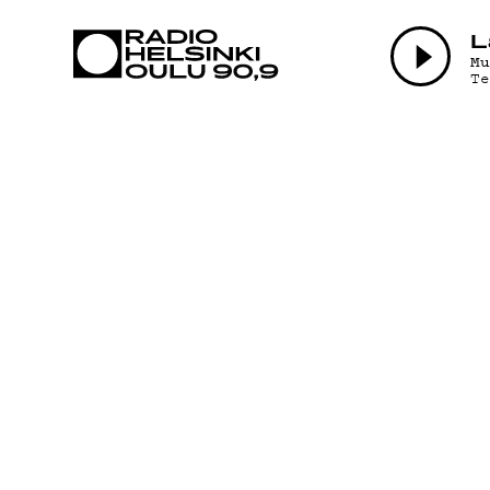
AJANKOHTAI
L
M
T
OHJELMAT
TEKIJÄT
ON-DEMAND
PODCAST
MAINOSTA