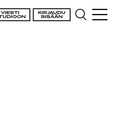
VIESTI
KIRJAUDU
TUDIOON
SISÄÄN