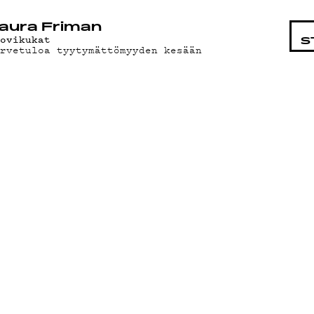
STA
aura Friman
uovikukat
S
ervetuloa tyytymättömyyden kesään