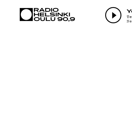
AJANKOHTAI
Y
T
N
OHJELMAT
TEKIJÄT
ON-DEMAND
PODCAST
MAINOSTA