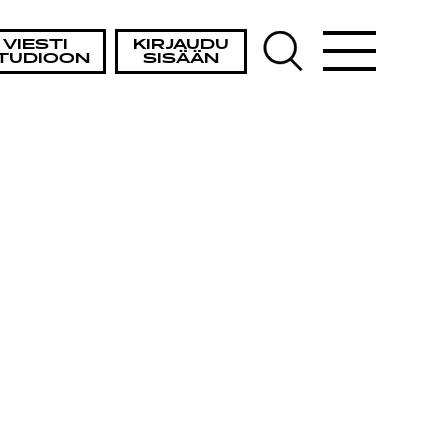
VIESTI
KIRJAUDU
TUDIOON
SISÄÄN