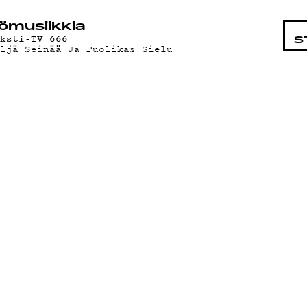
STA
ö­mu­siik­kia
eksti-TV 666
S
eljä Seinää Ja Puolikas Sielu