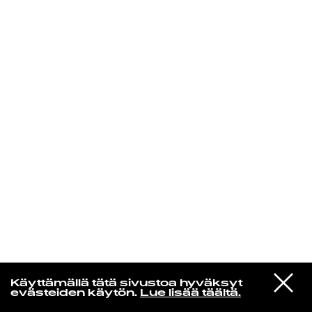
KIRJAUDU SISÄÄN
Yö­mu­siik­kia
VIESTI
Kari Rydman
Käyttämällä tätä sivustoa hyväksyt
STUDIOON
Hyv'yötä (Remastered 2016)
evästeiden käytön.
Lue lisää täältä.