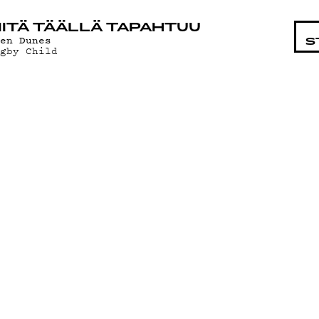
STA
ITÄ TÄÄLLÄ TAPAHTUU
men Dunes
S
ugby Child