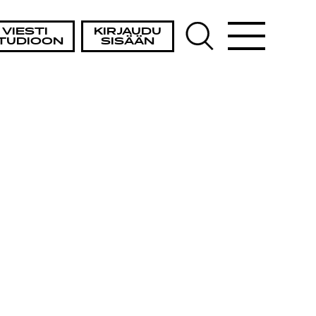
VIESTI
KIRJAUDU
TUDIOON
SISÄÄN