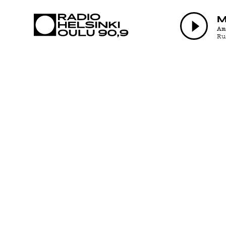
AJANKOHTAI
M
A
R
OHJELMAT
TEKIJÄT
ON-DEMAND
PODCAST
MAINOSTA