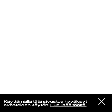
KIRJAUDU SISÄÄN
Espresso martini
VIESTI
Little Simz
Käyttämällä tätä sivustoa hyväksyt
STUDIOON
Mood Swings
evästeiden käytön.
Lue lisää täältä.