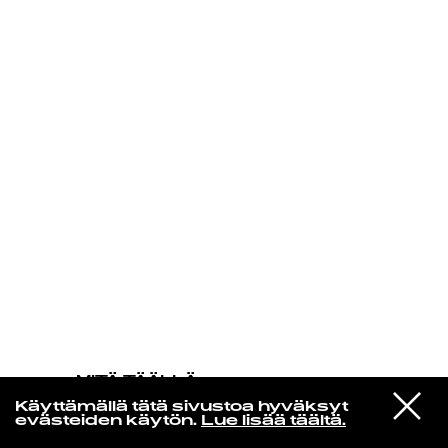
KIRJAUDU SISÄÄN
MITÄ TÄÄLLÄ
TAPAHTUU
VIESTI
John Coltrane
Käyttämällä tätä sivustoa hyväksyt
STUDIOON
Spiral
evästeiden käytön.
Lue lisää täältä.