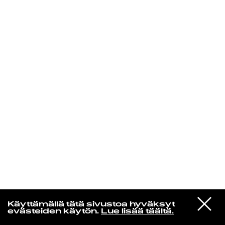
KIRJAUDU SISÄÄN
Laura Friman
VIESTI
Rebekka Holi
Käyttämällä tätä sivustoa hyväksyt
STUDIOON
Saippuoita haistelemaan
evästeiden käytön.
Lue lisää täältä.