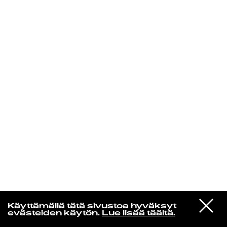
KIRJAUDU SISÄÄN
Yö­mu­siik­kia
VIESTI
Tuomari Nurmio & Köyhien Ystävät
Käyttämällä tätä sivustoa hyväksyt
STUDIOON
Ankara
evästeiden käytön.
Lue lisää täältä.