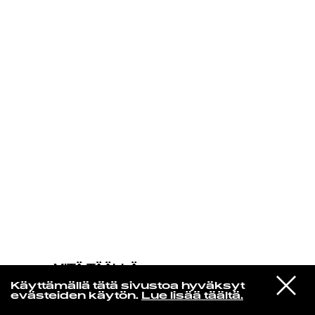
KIRJAUDU SISÄÄN
MITÄ TÄÄLLÄ
TAPAHTUU
VIESTI
Queen
Käyttämällä tätä sivustoa hyväksyt
STUDIOON
In The Lap Of The Gods
evästeiden käytön.
Lue lisää täältä.