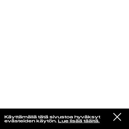
KIRJAUDU SISÄÄN
Laura Friman
VIESTI
louna0nline
Käyttämällä tätä sivustoa hyväksyt
STUDIOON
kevät tulee kun sä palaat
evästeiden käytön.
Lue lisää täältä.