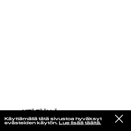
KIRJAUDU SISÄÄN
MITÄ TÄÄLLÄ
TAPAHTUU
VIESTI
John Coltrane
Käyttämällä tätä sivustoa hyväksyt
STUDIOON
Spiral
evästeiden käytön.
Lue lisää täältä.