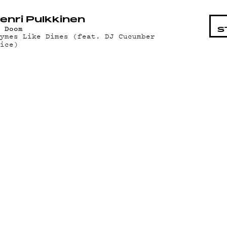
STA
enri Pulkkinen
f Doom
S
hymes Like Dimes (feat. DJ Cucumber
lice)