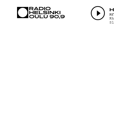
AJANKOHTAI
H
M
R
S
OHJELMAT
TEKIJÄT
ON-DEMAND
PODCAST
MAINOSTA