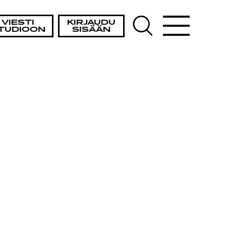
VIESTI
KIRJAUDU
TUDIOON
SISÄÄN