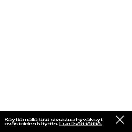
KIRJAUDU SISÄÄN
In un altro mondo
VIESTI
Neil Young
Käyttämällä tätä sivustoa hyväksyt
STUDIOON
Ambulance Blues
evästeiden käytön.
Lue lisää täältä.