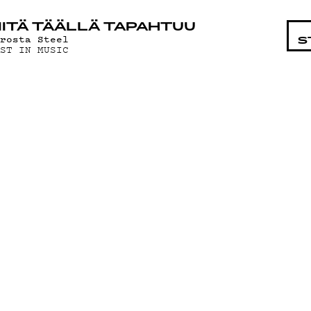
STA
ITÄ TÄÄLLÄ TAPAHTUU
irosta Steel
S
OST IN MUSIC