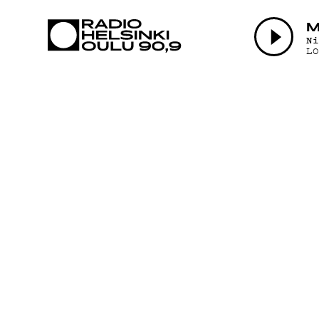
AJANKOHTAI
M
N
L
OHJELMAT
TEKIJÄT
ON-DEMAND
PODCAST
MAINOSTA