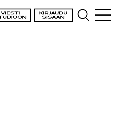
VIESTI
KIRJAUDU
TUDIOON
SISÄÄN