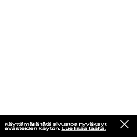
KIRJAUDU SISÄÄN
Jazz kiinnostaa
VIESTI
Florence Adooni
Käyttämällä tätä sivustoa hyväksyt
STUDIOON
Mam Pe'ela Su'ure
evästeiden käytön.
Lue lisää täältä.