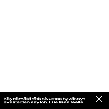
KIRJAUDU SISÄÄN
Yö­mu­siik­kia
VIESTI
Drug Store Raid
Käyttämällä tätä sivustoa hyväksyt
STUDIOON
Sicko Zone
evästeiden käytön.
Lue lisää täältä.