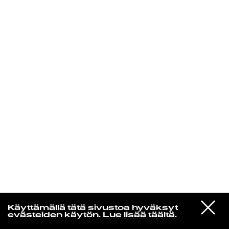
KIRJAUDU SISÄÄN
Yö­mu­siik­kia
VIESTI
This Is The Kit
Käyttämällä tätä sivustoa hyväksyt
STUDIOON
Inside Outside
evästeiden käytön.
Lue lisää täältä.