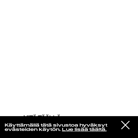
KIRJAUDU SISÄÄN
MITÄ TÄÄLLÄ
TAPAHTUU
VIESTI
David Ruffin
Käyttämällä tätä sivustoa hyväksyt
STUDIOON
You Can Come Right Back To Me
evästeiden käytön.
Lue lisää täältä.