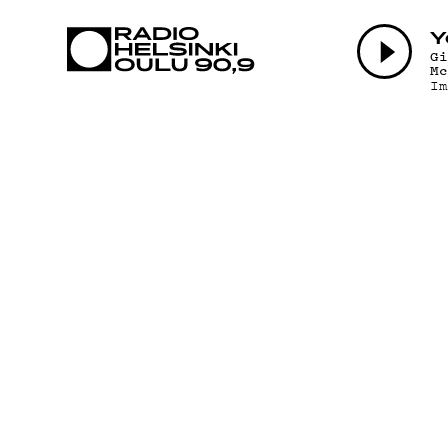
AJANKOHTAI
Y
G
M
I
OHJELMAT
TEKIJÄT
ON-DEMAND
PODCAST
MAINOSTA