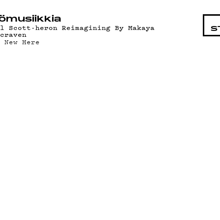
STA
ö­mu­siik­kia
il Scott-heron Reimagining By Makaya
S
ccraven
m New Here