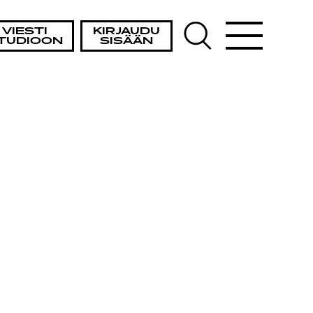
VIESTI
KIRJAUDU
TUDIOON
SISÄÄN