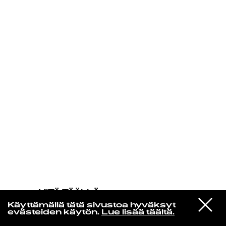
KIRJAUDU SISÄÄN
MITÄ TÄÄLLÄ
TAPAHTUU
VIESTI
Soft Power
Käyttämällä tätä sivustoa hyväksyt
STUDIOON
Duke
evästeiden käytön.
Lue lisää täältä.