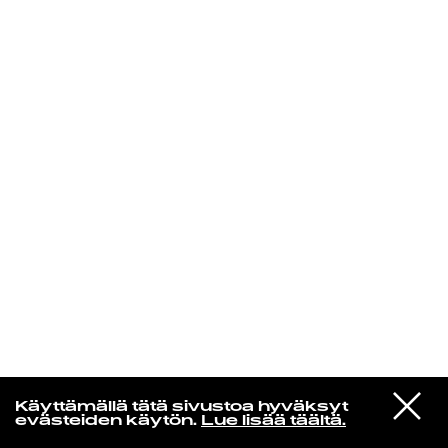
KIRJAUDU SISÄÄN
VIESTI
Norpan maailma
Käyttämällä tätä sivustoa hyväksyt
STUDIOON
evästeiden käytön.
Lue lisää täältä.