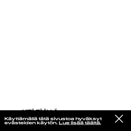
KIRJAUDU SISÄÄN
MITÄ TÄÄLLÄ
TAPAHTUU
VIESTI
Earl Sweatshirt & The Alchemist
Käyttämällä tätä sivustoa hyväksyt
STUDIOON
All The Small Things
evästeiden käytön.
Lue lisää täältä.