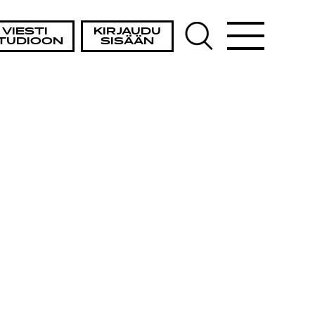
VIESTI
KIRJAUDU
TUDIOON
SISÄÄN