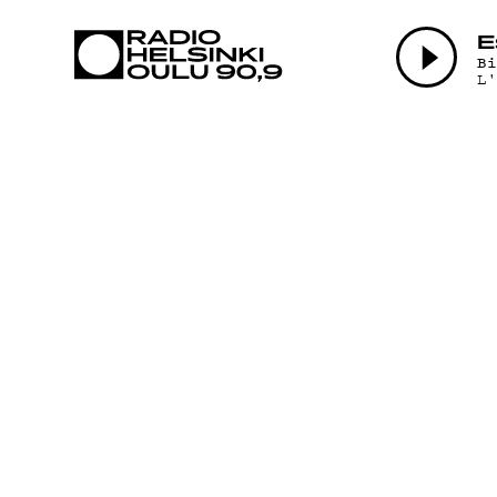
AJANKOHTAI
E
B
L
OHJELMAT
TEKIJÄT
ON-DEMAND
PODCAST
MAINOSTA