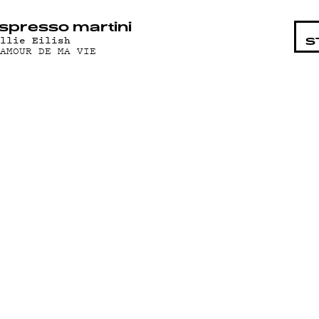
STA
spresso martini
illie Eilish
S
'AMOUR DE MA VIE