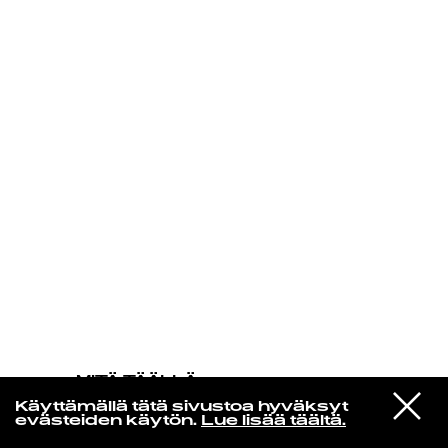
KIRJAUDU SISÄÄN
MITÄ TÄÄLLÄ
TAPAHTUU
VIESTI
Florence Adooni
Käyttämällä tätä sivustoa hyväksyt
STUDIOON
Mam Pe'ela Su'ure
evästeiden käytön.
Lue lisää täältä.