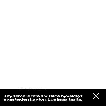
KIRJAUDU SISÄÄN
MITÄ TÄÄLLÄ
TAPAHTUU
VIESTI
John Carroll Kirby
Käyttämällä tätä sivustoa hyväksyt
STUDIOON
So So So (Dub)
evästeiden käytön.
Lue lisää täältä.