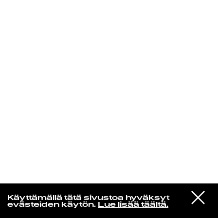
KIRJAUDU SISÄÄN
Radio Helsingin aamut
VIESTI
Deep Sea Diver
Käyttämällä tätä sivustoa hyväksyt
STUDIOON
Teardrop
evästeiden käytön.
Lue lisää täältä.