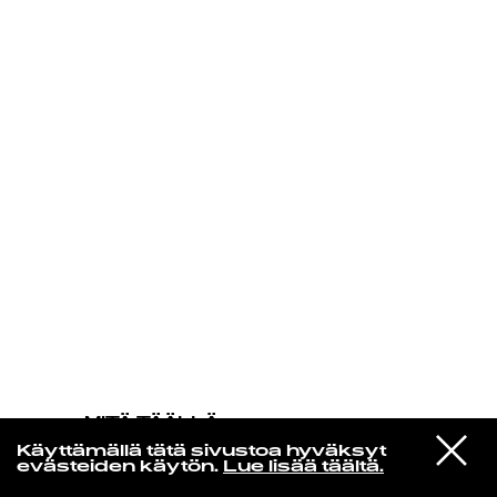
KIRJAUDU SISÄÄN
MITÄ TÄÄLLÄ
TAPAHTUU
VIESTI
Pj Harvey
Käyttämällä tätä sivustoa hyväksyt
STUDIOON
A Noiseless Noise
evästeiden käytön.
Lue lisää täältä.