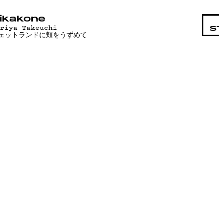
STA
ikakone
ariya Takeuchi
S
ェットランドに頬をうずめて