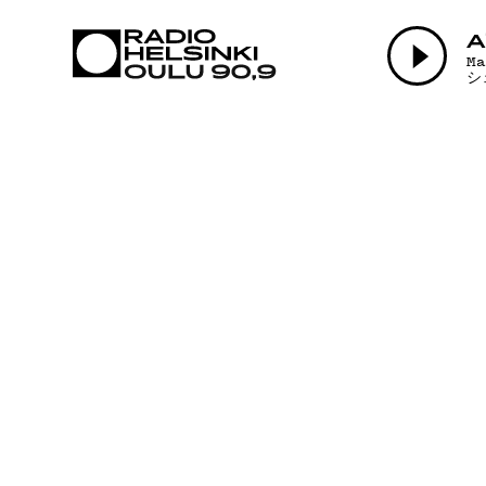
AJANKOHTAI
A
M
シ
OHJELMAT
TEKIJÄT
ON-DEMAND
PODCAST
MAINOSTA