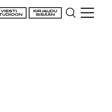
VIESTI
KIRJAUDU
TUDIOON
SISÄÄN