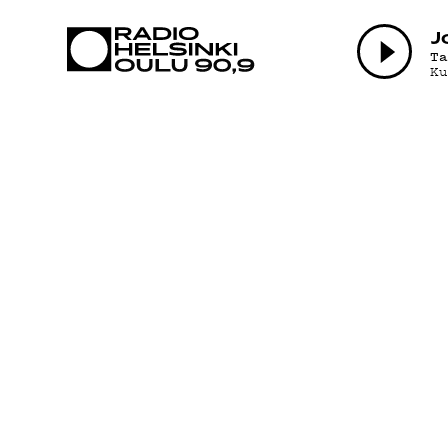
AJANKOHTAI
J
T
K
OHJELMAT
TEKIJÄT
ON-DEMAND
PODCAST
MAINOSTA