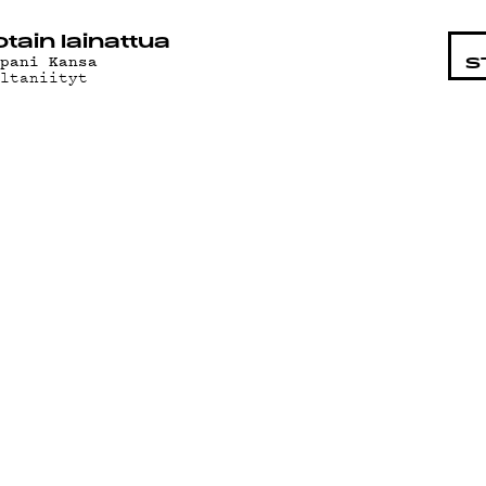
STA
otain lainattua
apani Kansa
S
ultaniityt