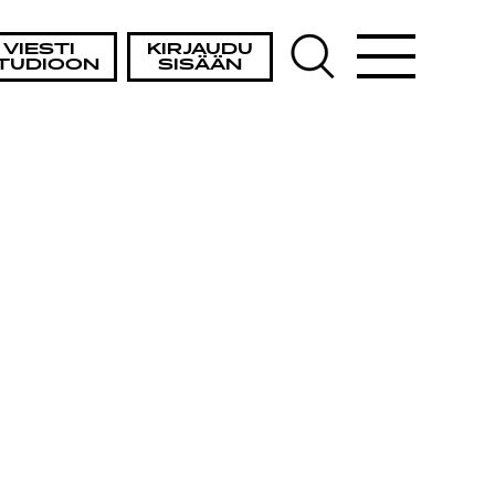
VIESTI
KIRJAUDU
TUDIOON
SISÄÄN