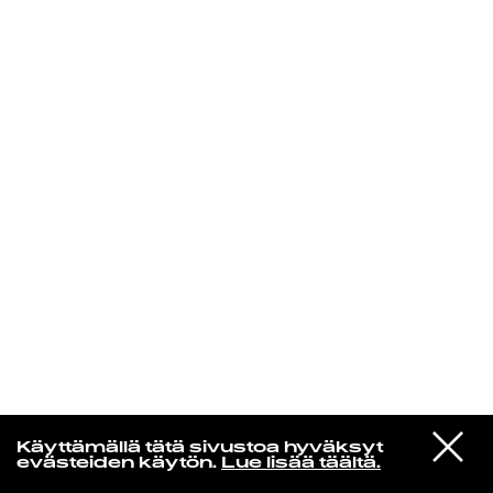
KIRJAUDU SISÄÄN
Espresso martini
VIESTI
Kali Uchis
Käyttämällä tätä sivustoa hyväksyt
STUDIOON
I Wish You Roses
evästeiden käytön.
Lue lisää täältä.