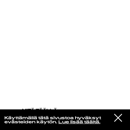
KIRJAUDU SISÄÄN
MITÄ TÄÄLLÄ
TAPAHTUU
VIESTI
Giorgio Moroder
Käyttämällä tätä sivustoa hyväksyt
STUDIOON
In My Wildest Dreams
evästeiden käytön.
Lue lisää täältä.