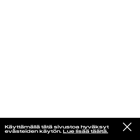
KIRJAUDU SISÄÄN
Espresso martini
VIESTI
Outkast
Käyttämällä tätä sivustoa hyväksyt
STUDIOON
Git Up, Git Out
evästeiden käytön.
Lue lisää täältä.