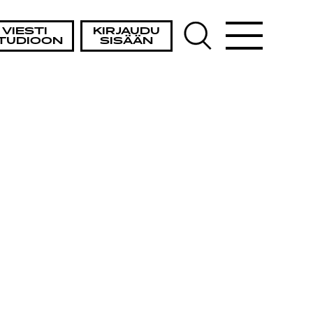
VIESTI
KIRJAUDU
TUDIOON
SISÄÄN