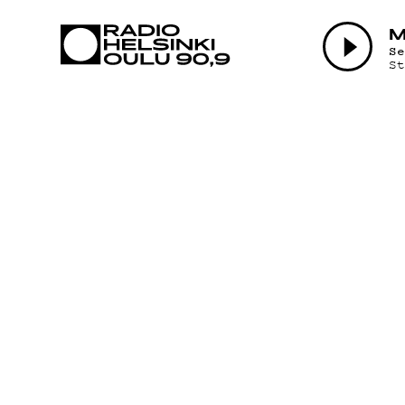
AJANKOHTAI
S
S
OHJELMAT
TEKIJÄT
ON-DEMAND
PODCAST
MAINOSTA