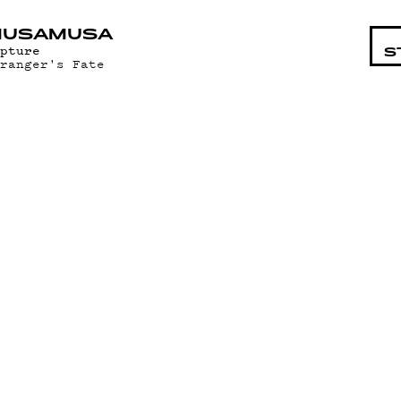
STA
MUSAMUSA
epture
S
tranger's Fate