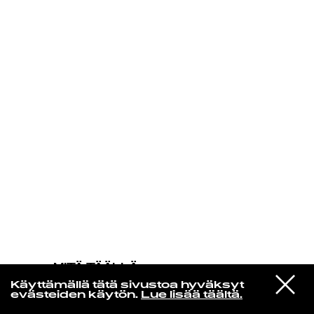
KIRJAUDU SISÄÄN
MITÄ TÄÄLLÄ
TAPAHTUU
VIESTI
João Gilberto
Käyttämällä tätä sivustoa hyväksyt
STUDIOON
Águas de Março
evästeiden käytön.
Lue lisää täältä.