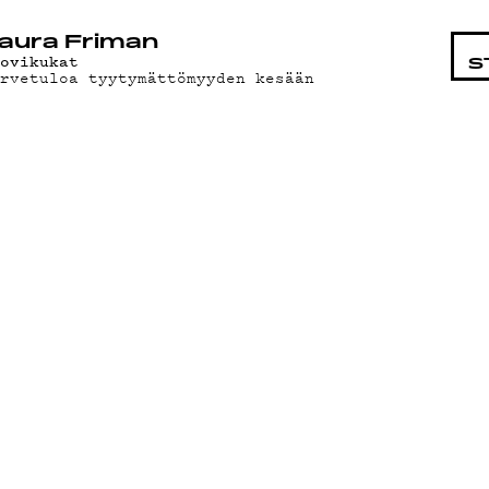
STA
aura Friman
uovikukat
S
ervetuloa tyytymättömyyden kesään