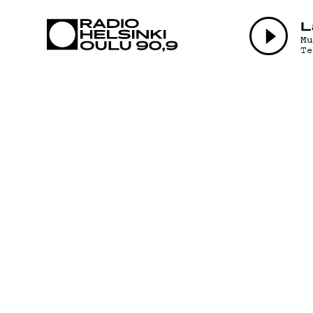
AJANKOHTAI
L
M
T
OHJELMAT
TEKIJÄT
ON-DEMAND
PODCAST
MAINOSTA