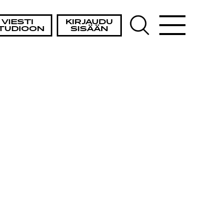
VIESTI
KIRJAUDU
TUDIOON
SISÄÄN