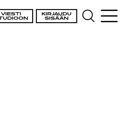
VIESTI
KIRJAUDU
TUDIOON
SISÄÄN