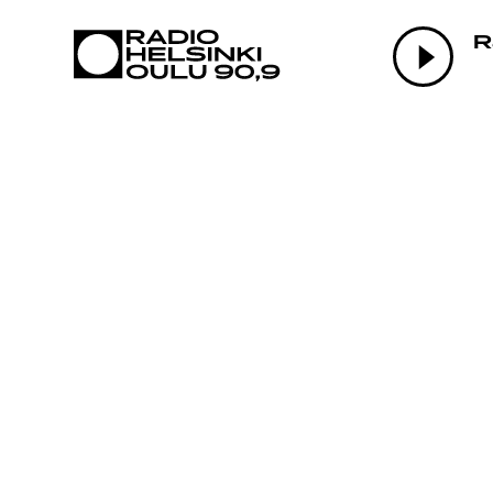
AJANKOHTAI
R
OHJELMAT
TEKIJÄT
ON-DEMAND
PODCAST
MAINOSTA